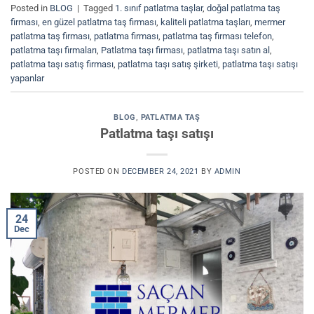
Posted in
BLOG
|
Tagged
1. sınıf patlatma taşlar
,
doğal patlatma taş
firması
,
en güzel patlatma taş firması
,
kaliteli patlatma taşları
,
mermer
patlatma taş firması
,
patlatma firması
,
patlatma taş firması telefon
,
patlatma taşı firmaları
,
Patlatma taşı firması
,
patlatma taşı satın al
,
patlatma taşı satış firması
,
patlatma taşı satış şirketi
,
patlatma taşı satışı
yapanlar
BLOG
,
PATLATMA TAŞ
Patlatma taşı satışı
POSTED ON
DECEMBER 24, 2021
BY
ADMIN
24
Dec