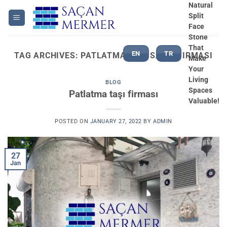
Skip
Natural
Split
to
Face
content
Stone
That
EN
TR
TAG ARCHIVES:
PATLATMA TAŞI SATIŞ FIRMASI
Make
Your
Living
BLOG
Spaces
Patlatma taşı firması
Valuable!
POSTED ON
JANUARY 27, 2022
BY
ADMIN
27
Jan