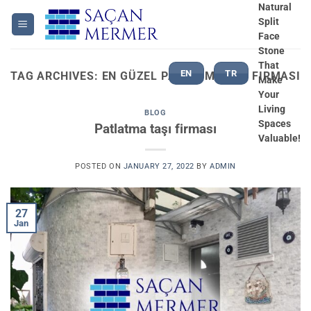
Skip
Natural
Split
to
Face
content
Stone
That
EN
TR
TAG ARCHIVES:
EN GÜZEL PATLATMA TAŞ FIRMASI
Make
Your
Living
BLOG
Spaces
Patlatma taşı firması
Valuable!
POSTED ON
JANUARY 27, 2022
BY
ADMIN
27
Jan