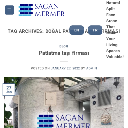
Skip
Natural
Split
to
Face
content
Stone
That
EN
TR
TAG ARCHIVES:
DOĞAL PATLATMA TAŞ FIRMASI
Make
Your
Living
BLOG
Spaces
Patlatma taşı firması
Valuable!
POSTED ON
JANUARY 27, 2022
BY
ADMIN
27
Jan