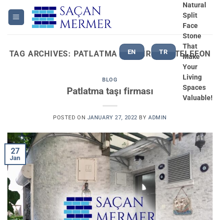
Skip
Natural
Split
to
Face
content
Stone
That
EN
TR
TAG ARCHIVES:
PATLATMA TAŞ FIRMASI TELEFON
Make
Your
Living
BLOG
Spaces
Patlatma taşı firması
Valuable!
POSTED ON
JANUARY 27, 2022
BY
ADMIN
27
Jan