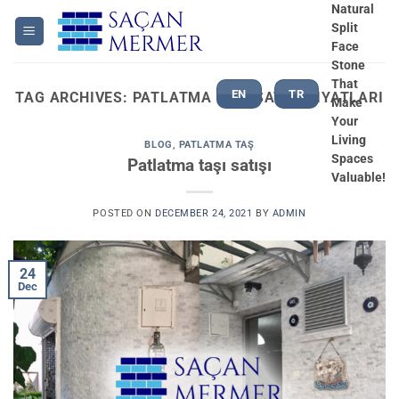
Skip
Natural
Split
to
Face
content
Stone
That
EN
TR
TAG ARCHIVES:
PATLATMA TAŞI SATIŞI FIYATLARI
Make
Your
Living
BLOG
,
PATLATMA TAŞ
Spaces
Patlatma taşı satışı
Valuable!
POSTED ON
DECEMBER 24, 2021
BY
ADMIN
24
Dec