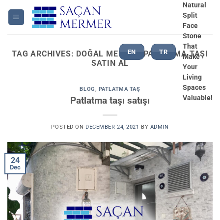
Skip
Natural
Split
to
Face
content
Stone
That
EN
TR
TAG ARCHIVES:
DOĞAL MERMER PATLATMA TAŞI
Make
SATIN AL
Your
Living
Spaces
BLOG
,
PATLATMA TAŞ
Valuable!
Patlatma taşı satışı
POSTED ON
DECEMBER 24, 2021
BY
ADMIN
24
Dec