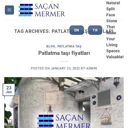
Skip
Natural
Split
to
Face
content
Stone
That
EN
TR
TAG ARCHIVES:
PATLATMA TAŞ FIYATLARI
Make
Your
Living
BLOG
,
PATLATMA TAŞ
Spaces
Patlatma taşı fiyatları
Valuable!
POSTED ON
JANUARY 23, 2022
BY
ADMIN
23
Jan