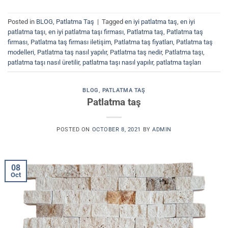
Posted in
BLOG
,
Patlatma Taş
|
Tagged
en iyi patlatma taş
,
en iyi
patlatma taşı
,
en iyi patlatma taşı firması
,
Patlatma taş
,
Patlatma taş
firması
,
Patlatma taş firması iletişim
,
Patlatma taş fiyatları
,
Patlatma taş
modelleri
,
Patlatma taş nasıl yapılır
,
Patlatma taş nedir
,
Patlatma taşı
,
patlatma taşı nasıl üretilir
,
patlatma taşı nasıl yapılır
,
patlatma taşları
BLOG
,
PATLATMA TAŞ
Patlatma taş
POSTED ON
OCTOBER 8, 2021
BY
ADMIN
08
Oct