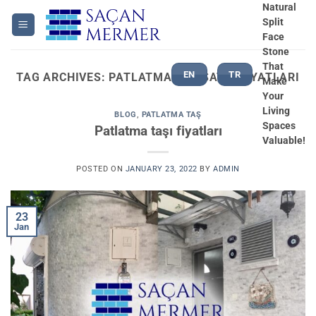
Skip
Natural
Split
to
Face
content
Stone
That
EN
TR
TAG ARCHIVES:
PATLATMA TAŞ SATIŞ FIYATLARI
Make
Your
Living
BLOG
,
PATLATMA TAŞ
Spaces
Patlatma taşı fiyatları
Valuable!
POSTED ON
JANUARY 23, 2022
BY
ADMIN
23
Jan