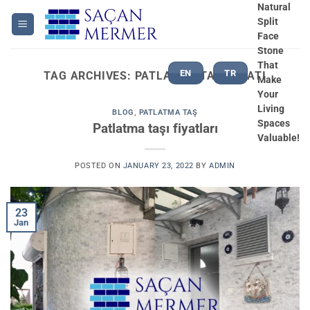
Skip
Natural
Split
to
Face
content
Stone
That
EN
TR
TAG ARCHIVES:
PATLATMA TAŞI FIYATI
Make
Your
Living
BLOG
,
PATLATMA TAŞ
Spaces
Patlatma taşı fiyatları
Valuable!
POSTED ON
JANUARY 23, 2022
BY
ADMIN
23
Jan