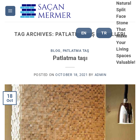
Skip
Natural
Split
to
Face
content
Stone
That
EN
TR
TAG ARCHIVES:
PATLATMA TAŞ MODELLERI
Make
Your
Living
BLOG
,
PATLATMA TAŞ
Spaces
Patlatma taşı
Valuable!
POSTED ON
OCTOBER 18, 2021
BY
ADMIN
18
Oct