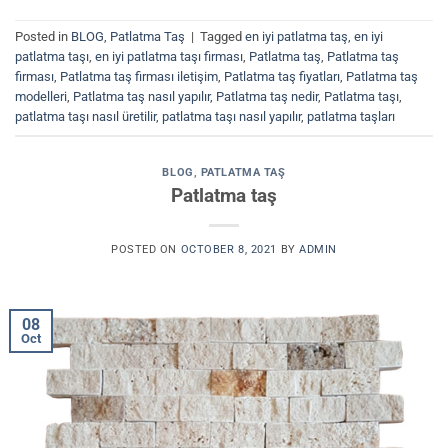
Posted in
BLOG
,
Patlatma Taş
|
Tagged
en iyi patlatma taş
,
en iyi
patlatma taşı
,
en iyi patlatma taşı firması
,
Patlatma taş
,
Patlatma taş
firması
,
Patlatma taş firması iletişim
,
Patlatma taş fiyatları
,
Patlatma taş
modelleri
,
Patlatma taş nasıl yapılır
,
Patlatma taş nedir
,
Patlatma taşı
,
patlatma taşı nasıl üretilir
,
patlatma taşı nasıl yapılır
,
patlatma taşları
BLOG
,
PATLATMA TAŞ
Patlatma taş
POSTED ON
OCTOBER 8, 2021
BY
ADMIN
08
Oct