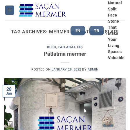
Skip
Natural
Split
to
Face
content
Stone
That
EN
TR
TAG ARCHIVES:
MERMER PATLATMA TAŞLARI
Make
Your
Living
BLOG
,
PATLATMA TAŞ
Spaces
Patlatma mermer
Valuable!
POSTED ON
JANUARY 28, 2022
BY
ADMIN
28
Jan