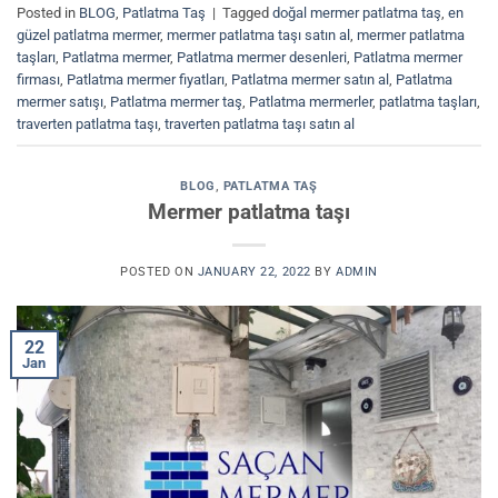
Posted in
BLOG
,
Patlatma Taş
|
Tagged
doğal mermer patlatma taş
,
en
güzel patlatma mermer
,
mermer patlatma taşı satın al
,
mermer patlatma
taşları
,
Patlatma mermer
,
Patlatma mermer desenleri
,
Patlatma mermer
firması
,
Patlatma mermer fiyatları
,
Patlatma mermer satın al
,
Patlatma
mermer satışı
,
Patlatma mermer taş
,
Patlatma mermerler
,
patlatma taşları
,
traverten patlatma taşı
,
traverten patlatma taşı satın al
BLOG
,
PATLATMA TAŞ
Mermer patlatma taşı
POSTED ON
JANUARY 22, 2022
BY
ADMIN
22
Jan