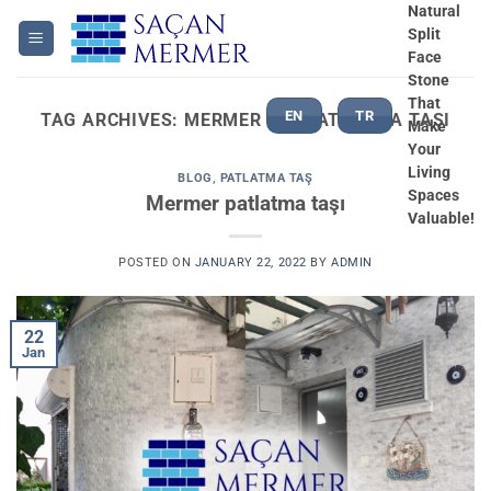
Skip
Natural
Split
to
Face
content
Stone
That
EN
TR
TAG ARCHIVES:
MERMER BEJ PATLATMA TAŞI
Make
Your
Living
BLOG
,
PATLATMA TAŞ
Spaces
Mermer patlatma taşı
Valuable!
POSTED ON
JANUARY 22, 2022
BY
ADMIN
22
Jan