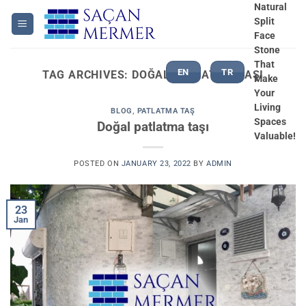
Skip
Natural
Split
to
Face
content
Stone
That
EN
TR
TAG ARCHIVES:
DOĞAL PATLATMA TAŞI
Make
Your
Living
BLOG
,
PATLATMA TAŞ
Spaces
Doğal patlatma taşı
Valuable!
POSTED ON
JANUARY 23, 2022
BY
ADMIN
23
Jan