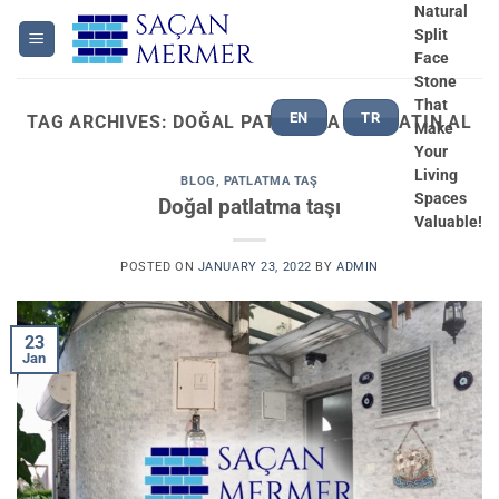
Skip
Natural
Split
to
Face
content
Stone
That
EN
TR
TAG ARCHIVES:
DOĞAL PATLATMA TAŞ SATIN AL
Make
Your
Living
BLOG
,
PATLATMA TAŞ
Spaces
Doğal patlatma taşı
Valuable!
POSTED ON
JANUARY 23, 2022
BY
ADMIN
23
Jan