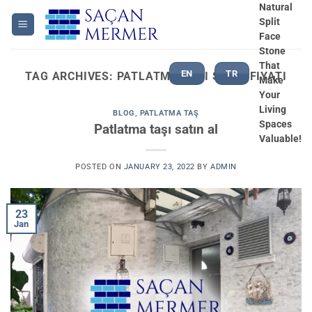
Skip
Natural
Split
to
Face
content
Stone
That
EN
TR
TAG ARCHIVES:
PATLATMA TAŞI SATIŞ FIYATI
Make
Your
Living
BLOG
,
PATLATMA TAŞ
Spaces
Patlatma taşı satın al
Valuable!
POSTED ON
JANUARY 23, 2022
BY
ADMIN
23
Jan